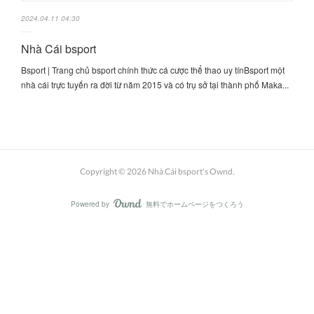
2024.04.11 04:30
Nhà Cái bsport
Bsport | Trang chủ bsport chính thức cá cược thể thao uy tínBsport một
nhà cái trực tuyến ra đời từ năm 2015 và có trụ sở tại thành phố Maka...
Copyright ©
2026
Nhà Cái bsport's Ownd
.
Powered by
無料でホームページをつくろう
AmebaOwnd
フォロー